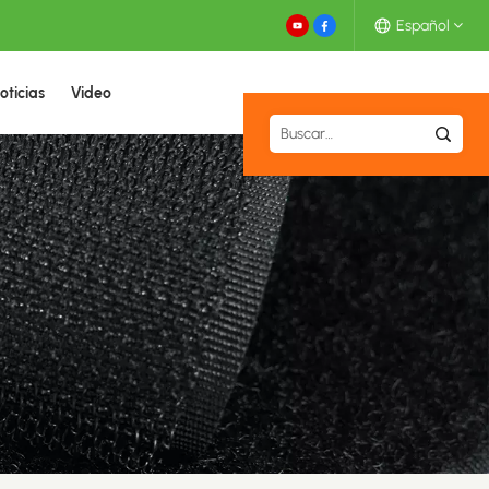
Español
oticias
Video
English
Español
Deutsch
Français
日本語
中文