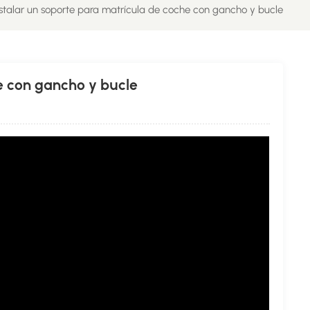
talar un soporte para matrícula de coche con gancho y bucle
e con gancho y bucle