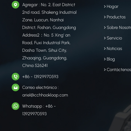
Agregar : No. 2, East District
Hogar
2nd road, Shakeng Industrial
Productos
Zone, Luocun, Nanhai
District, Foshan, Guangdong
Sobre Nosot
Address2：No. 5 Xing' an
Servicio
Road, Fuxi Industrial Park,
Noticias
Dasha Town, Sihui City,
Zhaoqing, Guangdong,
Blog
China 526241
Contácteno
+86 - 13929970593
Correo electrónico :
ariel@cchhookloop.com
Whatsapp : +86 -
13929970593