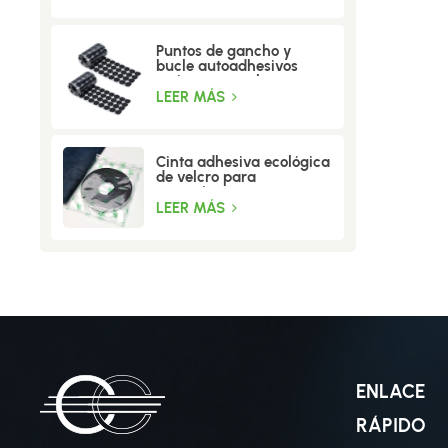
Puntos de gancho y
bucle autoadhesivos
resistentes a altas
temperaturas
LEER MÁS
Cinta adhesiva ecológica
de velcro para
mosquiteras
LEER MÁS
ENLACE
RÁPIDO