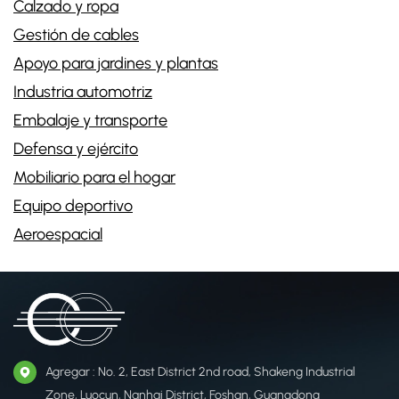
Calzado y ropa
Gestión de cables
Apoyo para jardines y plantas
Industria automotriz
Embalaje y transporte
Defensa y ejército
Mobiliario para el hogar
Equipo deportivo
Aeroespacial
Agregar : No. 2, East District 2nd road, Shakeng Industrial
Zone, Luocun, Nanhai District, Foshan, Guangdong