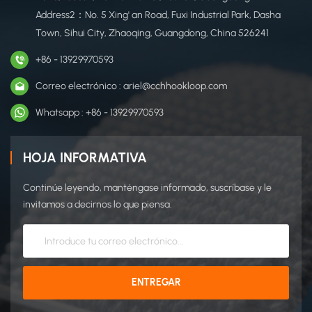
Address2：No. 5 Xing' an Road, Fuxi Industrial Park, Dasha
Town, Sihui City, Zhaoqing, Guangdong, China 526241
+86 - 13929970593
Correo electrónico : ariel@cchhookloop.com
Whatsapp : +86 - 13929970593
HOJA INFORMATIVA
Continúe leyendo, manténgase informado, suscríbase y le
invitamos a decirnos lo que piensa.