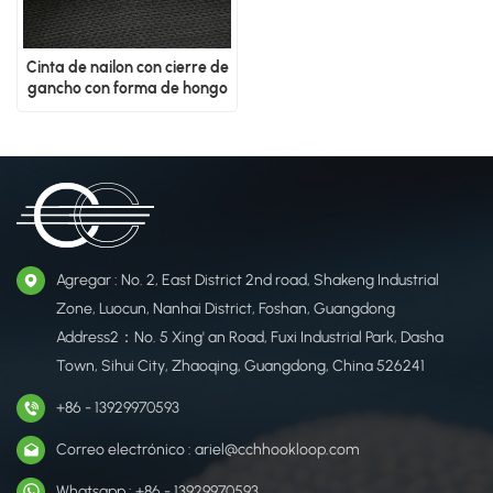
Cinta de nailon con cierre de
gancho con forma de hongo
Agregar : No. 2, East District 2nd road, Shakeng Industrial
Zone, Luocun, Nanhai District, Foshan, Guangdong
Address2：No. 5 Xing' an Road, Fuxi Industrial Park, Dasha
Town, Sihui City, Zhaoqing, Guangdong, China 526241
+86 - 13929970593
Correo electrónico : ariel@cchhookloop.com
Whatsapp : +86 - 13929970593