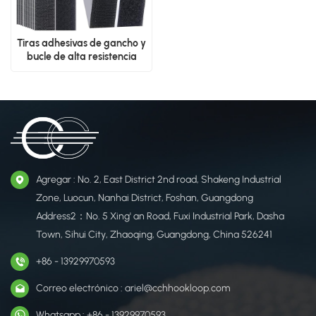
Tiras adhesivas de gancho y
bucle de alta resistencia
Agregar : No. 2, East District 2nd road, Shakeng Industrial
Zone, Luocun, Nanhai District, Foshan, Guangdong
Address2：No. 5 Xing' an Road, Fuxi Industrial Park, Dasha
Town, Sihui City, Zhaoqing, Guangdong, China 526241
+86 - 13929970593
Correo electrónico : ariel@cchhookloop.com
Whatsapp : +86 - 13929970593