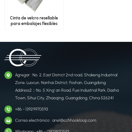
Cinta de velcro resellable
para embalajes flexibles
Agregar : No. 2, East District 2nd road, Shakeng Industrial
Zone, Luocun, Nanhai District, Foshan, Guangdong
Address2：No. 5 Xing' an Road, Fuxi Industrial Park, Dasha
Town, Sihui City, Zhaoqing, Guangdong, China 526241
+86 - 13929970593
Correo electrónico : ariel@cchhookloop.com
Whatsapp : +86 - 13929970593