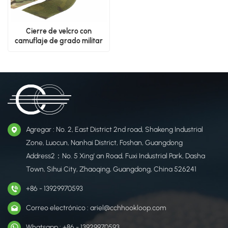
Cierre de velcro con
camuflaje de grado militar
Agregar : No. 2, East District 2nd road, Shakeng Industrial
Zone, Luocun, Nanhai District, Foshan, Guangdong
Address2：No. 5 Xing' an Road, Fuxi Industrial Park, Dasha
Town, Sihui City, Zhaoqing, Guangdong, China 526241
+86 - 13929970593
Correo electrónico : ariel@cchhookloop.com
Whatsapp : +86 - 13929970593