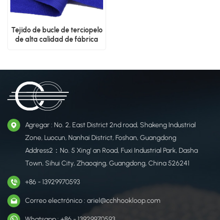
Tejido de bucle de terciopelo
de alta calidad de fábrica
Agregar : No. 2, East District 2nd road, Shakeng Industrial
Zone, Luocun, Nanhai District, Foshan, Guangdong
Address2：No. 5 Xing' an Road, Fuxi Industrial Park, Dasha
Town, Sihui City, Zhaoqing, Guangdong, China 526241
+86 - 13929970593
Correo electrónico : ariel@cchhookloop.com
Whatsapp : +86 - 13929970593