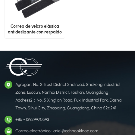
Correa de velcro elástica
antideslizante con respaldo
de silicona personalizado
Agregar : No. 2, East District 2nd road, Shakeng Industrial
Zone, Luocun, Nanhai District, Foshan, Guangdong
Address2：No. 5 Xing' an Road, Fuxi Industrial Park, Dasha
Town, Sihui City, Zhaoqing, Guangdong, China 526241
+86 - 13929970593
Correo electrónico : ariel@cchhookloop.com