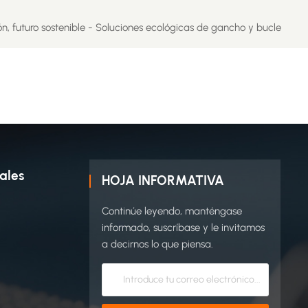
ón, futuro sostenible - Soluciones ecológicas de gancho y bucle
ales
HOJA INFORMATIVA
Continúe leyendo, manténgase
informado, suscríbase y le invitamos
a decirnos lo que piensa.