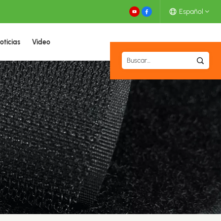
Español
oticias
Video
English
Español
Deutsch
Français
日本語
中文