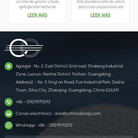
La cinta de gancho y bucle
Esta duradera cinta de velcro
ignífuga está hecha de
para coser proporciona una
material de nailon
solución de cierre resistente y
LEER MÁS
LEER MÁS
especialmente tratado para
reutilizable, ofreciendo una
garantizar la resistencia a las
alternativa versátil a las
llamas.
cremalleras y botones para
diversas aplicaciones.
Agregar : No. 2, East District 2nd road, Shakeng Industrial
Zone, Luocun, Nanhai District, Foshan, Guangdong
Address2：No. 5 Xing' an Road, Fuxi Industrial Park, Dasha
Town, Sihui City, Zhaoqing, Guangdong, China 526241
+86 - 13929970593
Correo electrónico : ariel@cchhookloop.com
Whatsapp : +86 - 13929970593