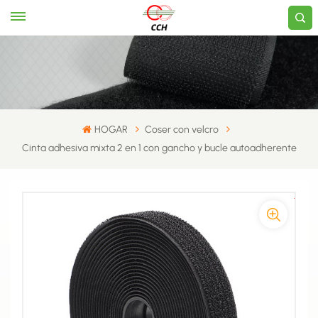
HOGAR
Coser con velcro
Cinta adhesiva mixta 2 en 1 con gancho y bucle autoadherente