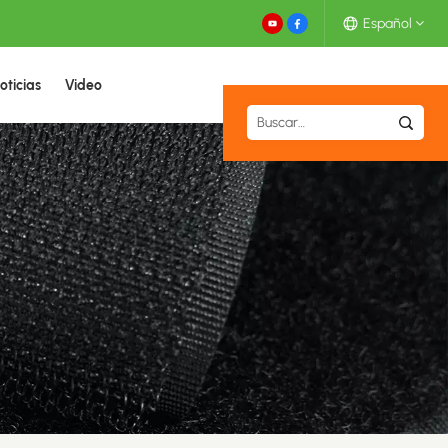
Español
oticias
Video
English
Español
Deutsch
Français
日本語
中文