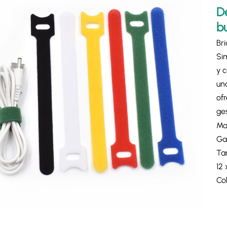
D
b
Bri
Si
y c
una
ofr
ge
Mat
Ga
Ta
12
Col