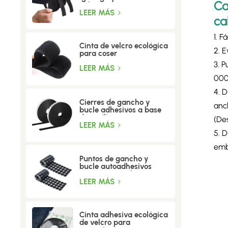
Ca
calor
LEER MÁS
ca
1. F
Cinta de velcro ecológica
2. E
para coser
3. 
LEER MÁS
000
4. 
Cierres de gancho y
anc
bucle adhesivos a base
de acrílico
(De
LEER MÁS
5. 
emb
Puntos de gancho y
bucle autoadhesivos
resistentes a altas
temperaturas
LEER MÁS
Cinta adhesiva ecológica
de velcro para