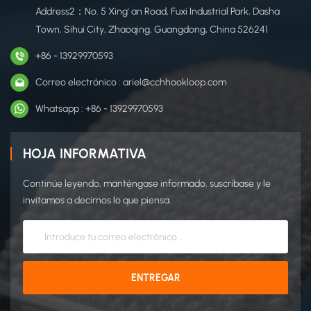
Address2：No. 5 Xing' an Road, Fuxi Industrial Park, Dasha
Town, Sihui City, Zhaoqing, Guangdong, China 526241
+86 - 13929970593
Correo electrónico : ariel@cchhookloop.com
Whatsapp : +86 - 13929970593
HOJA INFORMATIVA
Continúe leyendo, manténgase informado, suscríbase y le
invitamos a decirnos lo que piensa.