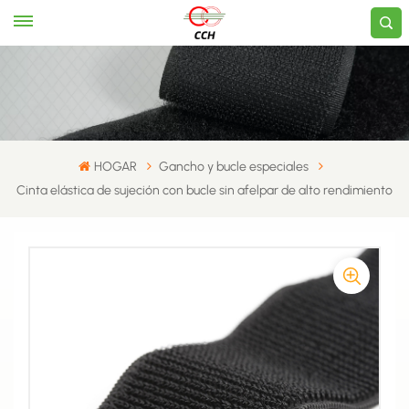
HOGAR
Gancho y bucle especiales
Cinta elástica de sujeción con bucle sin afelpar de alto rendimiento