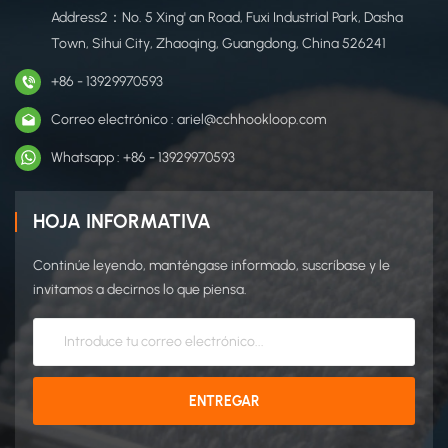
Address2：No. 5 Xing' an Road, Fuxi Industrial Park, Dasha
Town, Sihui City, Zhaoqing, Guangdong, China 526241
+86 - 13929970593
Correo electrónico : ariel@cchhookloop.com
Whatsapp : +86 - 13929970593
HOJA INFORMATIVA
Continúe leyendo, manténgase informado, suscríbase y le
invitamos a decirnos lo que piensa.